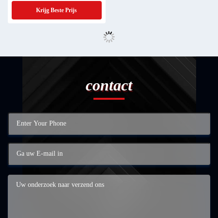
tot 3D Modellering en ISO9001
Krijg Beste Prijs
Gecertificeerd
contact