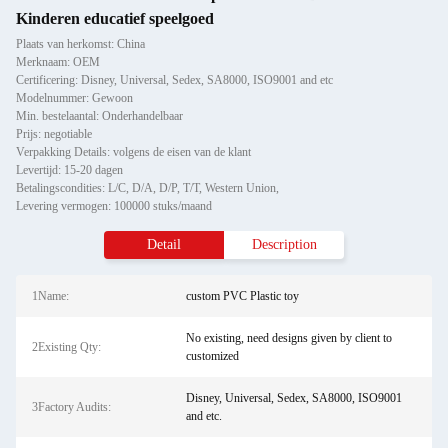
Kinderen educatief speelgoed
Plaats van herkomst: China
Merknaam: OEM
Certificering: Disney, Universal, Sedex, SA8000, ISO9001 and etc
Modelnummer: Gewoon
Min. bestelaantal: Onderhandelbaar
Prijs: negotiable
Verpakking Details: volgens de eisen van de klant
Levertijd: 15-20 dagen
Betalingscondities: L/C, D/A, D/P, T/T, Western Union,
Levering vermogen: 100000 stuks/maand
Detail
Description
1Name:
custom PVC Plastic toy
No existing, need designs given by client to
2Existing Qty:
customized
Disney, Universal, Sedex, SA8000, ISO9001
3Factory Audits:
and etc.