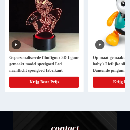
Gepersonaliseerde filmfiguur 3D-figuur
Op maat gemaakte sp
gemaakt model speelgoed Led
baby's Lieflijke sli
nachtlicht speelgoed fabrikant
Dansende pinguïn On
speelgoed
Krijg Beste Prijs
Krijg Bes
contact