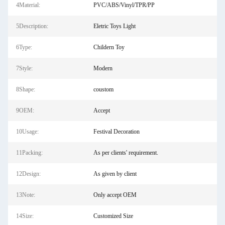
4Material:
PVC/ABS/Vinyl/TPR/PP
5Description:
Eletric Toys Light
6Type:
Childern Toy
7Style:
Modern
8Shape:
coustom
9OEM:
Accept
10Usage:
Festival Decoration
11Packing:
As per clients' requirement.
12Design:
As given by client
13Note:
Only accept OEM
14Size:
Customized Size