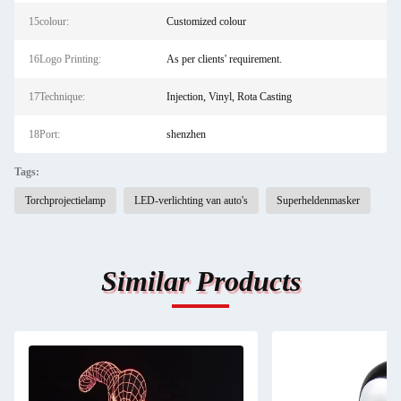
15colour:
Customized colour
16Logo Printing:
As per clients' requirement.
17Technique:
Injection, Vinyl, Rota Casting
18Port:
shenzhen
Tags:
Torchprojectielamp
LED-verlichting van auto's
Superheldenmasker
Similar Products