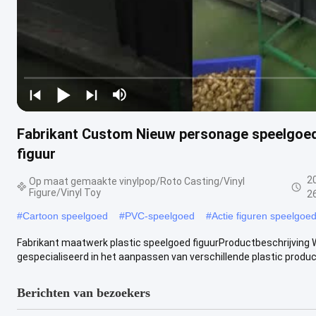
Fabrikant Custom Nieuw personage speelgoed
figuur
2
Op maat gemaakte vinylpop/Roto Casting/Vinyl
Figure/Vinyl Toy
2
#
Cartoon speelgoed
#
PVC-speelgoed
#
Actie figuren speelgoe
Fabrikant maatwerk plastic speelgoed figuurProductbeschrijving W
gespecialiseerd in het aanpassen van verschillende plastic producte
Berichten van bezoekers