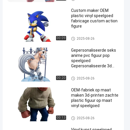
uur
Custom maker OEM
plastic vinyl speelgoed
fabricage custom action
figure
Op maat gemaakte vinylpop/R
00:09
2025-08-26
oto Casting/Vinyl Figure/Vinyl
Toy
Gepersonaliseerde seks
anime pvc figuur pop
speelgoed
Gepersonaliseerde 3d
Japanse naakt meisje
actie figuur pvc
Op maat gemaakte vinylpop/R
00:20
2025-08-26
speelgoed
oto Casting/Vinyl Figure/Vinyl
Toy
OEM-fabriek op maat
maken 3d-printen zachte
plastic figuur op maat
vinyl speelgoed
Op maat gemaakte vinylpop/R
00:13
2025-08-26
oto Casting/Vinyl Figure/Vinyl
Toy
Vinyl kunst speelgoed