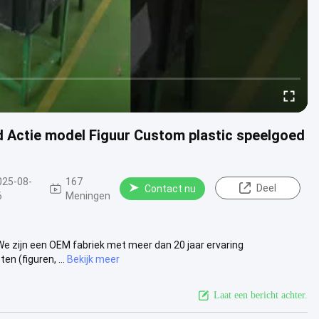
 Actie model Figuur Custom plastic speelgoed
025-08-
167
Deel
Contact nu
6
Meningen
d
e zijn een OEM fabriek met meer dan 20 jaar ervaring
n (figuren, ...
Bekijk meer
Laat een bericht achter.