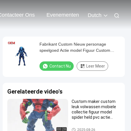
Contacteer Ons
Evenementen
Dutch
Fabrikant Custom Nieuw personage
speelgoed Actie model Figuur Custom
plastic speelgoed figuur
Contact Nu
Leer Meer
Gerelateerde video's
Custom maker custom
leuk volwassen mobiele
collectie figuur model
spider held pvc actie
figuren speelgoed
Plastic figuur/figuur/figuur/fig
00:28
2025-08-26