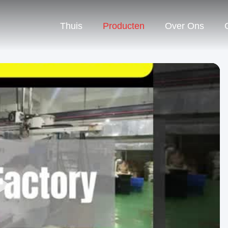
Thuis
Producten
Over Ons