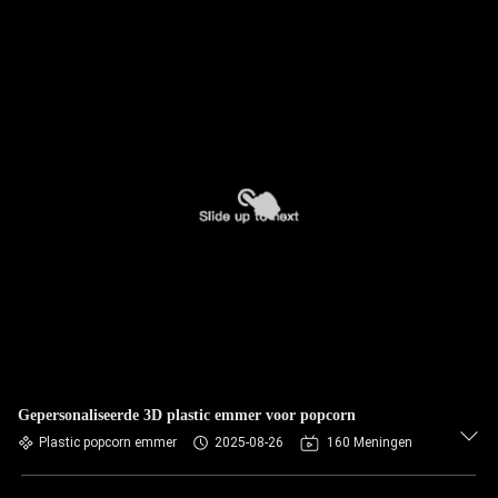
Gepersonaliseerde 3D plastic emmer voor popcorn
Plastic popcorn emmer
2025-08-26
160 Meningen