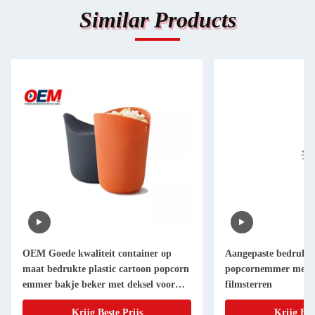
Similar Products
OEM Goede kwaliteit container op
Aangepaste bedrukte 
maat bedrukte plastic cartoon popcorn
popcornemmer met d
emmer bakje beker met deksel voor
filmsterren
promotie
Krijg Beste Prijs
Krijg Bes