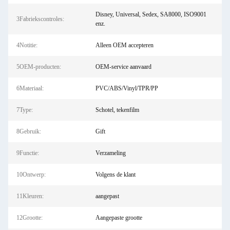
Disney, Universal, Sedex, SA8000, ISO9001
3Fabriekscontroles:
enz.
4Notitie:
Alleen OEM accepteren
5OEM-producten:
OEM-service aanvaard
6Materiaal:
PVC/ABS/Vinyl/TPR/PP
7Type:
Schotel, tekenfilm
8Gebruik:
Gift
9Functie:
Verzameling
10Ontwerp:
Volgens de klant
11Kleuren:
aangepast
12Grootte:
Aangepaste grootte