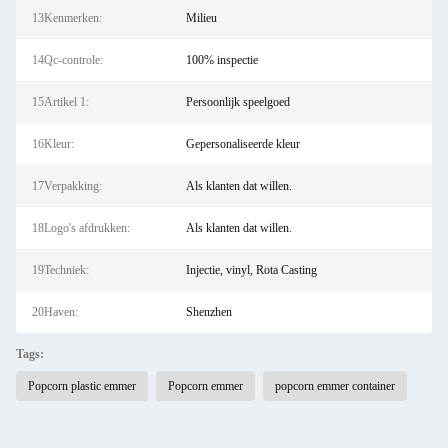
13Kenmerken:
Milieu
14Qc-controle:
100% inspectie
15Artikel 1:
Persoonlijk speelgoed
16Kleur:
Gepersonaliseerde kleur
17Verpakking:
Als klanten dat willen.
18Logo's afdrukken:
Als klanten dat willen.
19Techniek:
Injectie, vinyl, Rota Casting
20Haven:
Shenzhen
Tags:
Popcorn plastic emmer
Popcorn emmer
popcorn emmer container