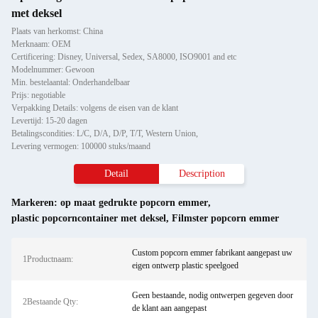
met deksel
Plaats van herkomst: China
Merknaam: OEM
Certificering: Disney, Universal, Sedex, SA8000, ISO9001 and etc
Modelnummer: Gewoon
Min. bestelaantal: Onderhandelbaar
Prijs: negotiable
Verpakking Details: volgens de eisen van de klant
Levertijd: 15-20 dagen
Betalingscondities: L/C, D/A, D/P, T/T, Western Union,
Levering vermogen: 100000 stuks/maand
Detail
Description
Markeren:
op maat gedrukte popcorn emmer
,
plastic popcorncontainer met deksel
,
Filmster popcorn emmer
Custom popcorn emmer fabrikant aangepast uw
1Productnaam:
eigen ontwerp plastic speelgoed
Geen bestaande, nodig ontwerpen gegeven door
2Bestaande Qty:
de klant aan aangepast