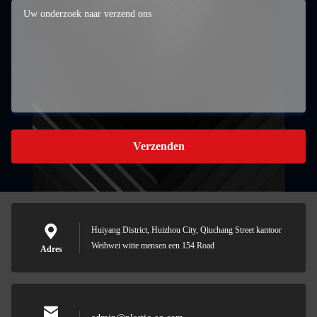
Verzenden
Huiyang District, Huizhou City, Qiuchang Street kantoor
Weibwei witte mensen een 154 Road
Adres